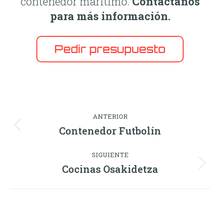
contenedor marítimo.
Contáctanos
para más información.
Pedir presupuesto
Navegación
ANTERIOR
entre
Contenedor Futbolín
Proyecto
anterior
proyectos
SIGUIENTE
Cocinas Osakidetza
Proyecto
siguiente